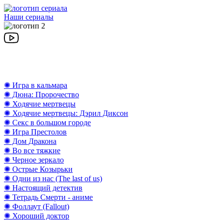
Наши сериалы
✺ Игра в кальмара
✺ Дюна: Пророчество
✺ Ходячие мертвецы
✺ Ходячие мертвецы: Дэрил Диксон
✺ Секс в большом городе
✺ Игра Престолов
✺ Дом Дракона
✺ Во все тяжкие
✺ Черное зеркало
✺ Острые Козырьки
✺ Одни из нас (The last of us)
✺ Настоящий детектив
✺ Тетрадь Смерти - аниме
✺ Фоллаут (Fallout)
✺ Хороший доктор