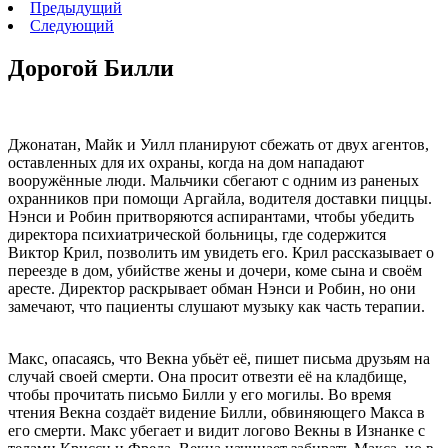
Предыдущий
Следующий
Дорогой Билли
Джонатан, Майк и Уилл планируют сбежать от двух агентов,
оставленных для их охраны, когда на дом нападают
вооружённые люди. Мальчики сбегают с одним из раненых
охранников при помощи Аргайла, водителя доставки пиццы.
Нэнси и Робин притворяются аспирантами, чтобы убедить
директора психиатрической больницы, где содержится
Виктор Крил, позволить им увидеть его. Крил рассказывает о
переезде в дом, убийстве жены и дочери, коме сына и своём
аресте. Директор раскрывает обман Нэнси и Робин, но они
замечают, что пациенты слушают музыку как часть терапии.
Макс, опасаясь, что Векна убьёт её, пишет письма друзьям на
случай своей смерти. Она просит отвезти её на кладбище,
чтобы прочитать письмо Билли у его могилы. Во время
чтения Векна создаёт видение Билли, обвиняющего Макса в
его смерти. Макс убегает и видит логово Векны в Изнанке с