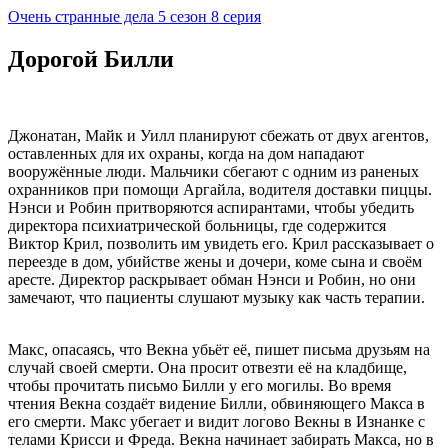
Очень странные дела 5 cезон 8 cерия
Дорогой Билли
Джонатан, Майк и Уилл планируют сбежать от двух агентов,
оставленных для их охраны, когда на дом нападают
вооружённые люди. Мальчики сбегают с одним из раненых
охранников при помощи Аргайла, водителя доставки пиццы.
Нэнси и Робин притворяются аспирантами, чтобы убедить
директора психиатрической больницы, где содержится
Виктор Крил, позволить им увидеть его. Крил рассказывает о
переезде в дом, убийстве жены и дочери, коме сына и своём
аресте. Директор раскрывает обман Нэнси и Робин, но они
замечают, что пациенты слушают музыку как часть терапии.
Макс, опасаясь, что Векна убьёт её, пишет письма друзьям на
случай своей смерти. Она просит отвезти её на кладбище,
чтобы прочитать письмо Билли у его могилы. Во время
чтения Векна создаёт видение Билли, обвиняющего Макса в
его смерти. Макс убегает и видит логово Векны в Изнанке с
телами Крисси и Фреда. Векна начинает забирать Макса, но в