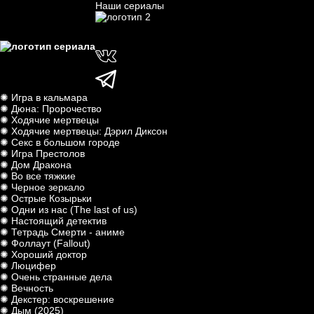
Наши сериалы
✺ Игра в кальмара
✺ Дюна: Пророчество
✺ Ходячие мертвецы
✺ Ходячие мертвецы: Дэрил Диксон
✺ Секс в большом городе
✺ Игра Престолов
✺ Дом Дракона
✺ Во все тяжкие
✺ Черное зеркало
✺ Острые Козырьки
✺ Одни из нас (The last of us)
✺ Настоящий детектив
✺ Тетрадь Смерти - аниме
✺ Фоллаут (Fallout)
✺ Хороший доктор
✺ Люцифер
✺ Очень странные дела
✺ Вечность
✺ Декстер: воскрешение
✺ Дым (2025)