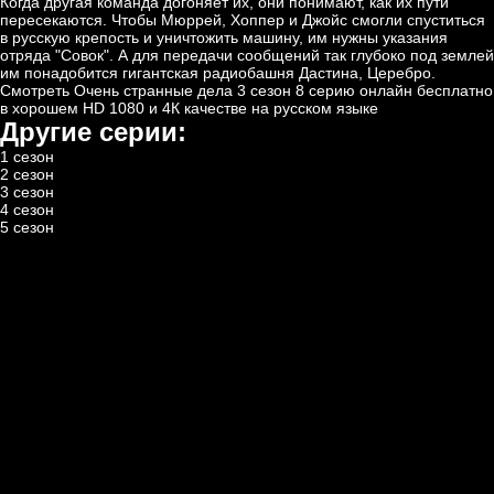
Когда другая команда догоняет их, они понимают, как их пути
пересекаются. Чтобы Мюррей, Хоппер и Джойс смогли спуститься
в русскую крепость и уничтожить машину, им нужны указания
отряда "Совок". А для передачи сообщений так глубоко под землей
им понадобится гигантская радиобашня Дастина, Церебро.
Смотреть Очень странные дела 3 сезон 8 серию онлайн бесплатно
в хорошем HD 1080 и 4К качестве на русском языке
Другие серии:
1 сезон
2 сезон
3 сезон
4 сезон
5 сезон